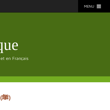
MENU
que
 et en Français
Les Hadiths affaiblit du Prophète Muhammad (ﷺ)