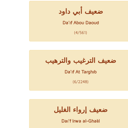
ضعيف أبي داود
Da'if Abou Daoud
(4/561)
ضعيف الترغيب والترهيب
Da'if At Targhib
(6/2248)
ضعيف إرواء الغليل
Dai'f Irwa al-Ghalil