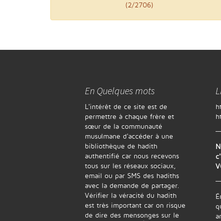
(2/2706)
En Quelques mots
L
L'intérêt de ce site est de
h
permettre à chaque frère et
h
sœur de la communauté
musulmane d'accéder à une
bibliothèque de hadith
N
authentifié car nous recevons
c
tous sur les réseaux sociaux,
V
email ou par SMS des hadiths
avec la demande de partager.
Vérifier la véracité du hadith
É
est très important car on risque
q
de dire des mensonges sur le
a