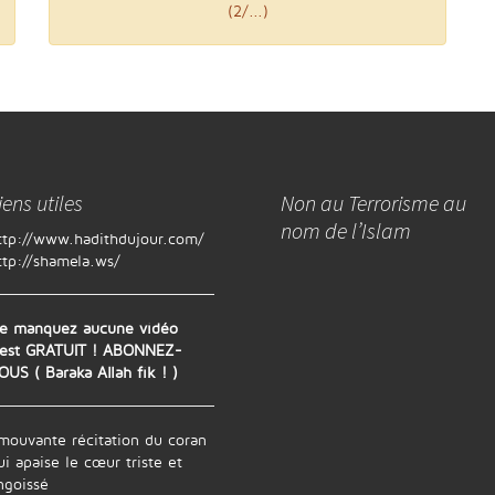
(2/...)
iens utiles
Non au Terrorisme au
nom de l’Islam
ttp://www.hadithdujour.com/
ttp://shamela.ws/
e manquez aucune vidéo
'est GRATUIT ! ABONNEZ-
OUS ( Baraka Allah fik ! )
mouvante récitation du coran
ui apaise le cœur triste et
ngoissé