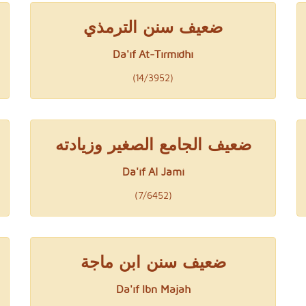
ضعيف سنن الترمذي
Da'if At-Tirmidhî
(14/3952)
ضعيف الجامع الصغير وزيادته
Da'if Al Jami
(7/6452)
ضعيف سنن ابن ماجة
Da'if Ibn Majah