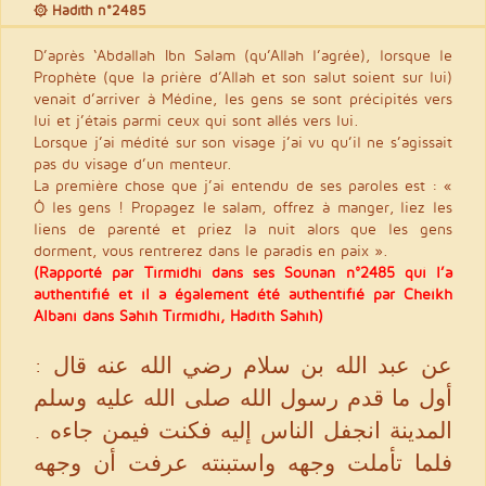
۞ Hadith n°2485
D’après ‘Abdallah Ibn Salam (qu’Allah l’agrée), lorsque le
Prophète (que la prière d’Allah et son salut soient sur lui)
venait d’arriver à Médine, les gens se sont précipités vers
lui et j’étais parmi ceux qui sont allés vers lui.
Lorsque j’ai médité sur son visage j’ai vu qu’il ne s’agissait
pas du visage d’un menteur.
La première chose que j’ai entendu de ses paroles est : «
Ô les gens ! Propagez le salam, offrez à manger, liez les
liens de parenté et priez la nuit alors que les gens
dorment, vous rentrerez dans le paradis en paix ».
(Rapporté par Tirmidhi dans ses Sounan n°2485 qui l’a
authentifié et il a également été authentifié par Cheikh
Albani dans Sahîh Tirmidhi, Hadith Sahîh)
عن عبد الله بن سلام رضي الله عنه قال :
أول ما قدم رسول الله صلى الله عليه وسلم
المدينة انجفل الناس إليه فكنت فيمن جاءه .
فلما تأملت وجهه واستبنته عرفت أن وجهه