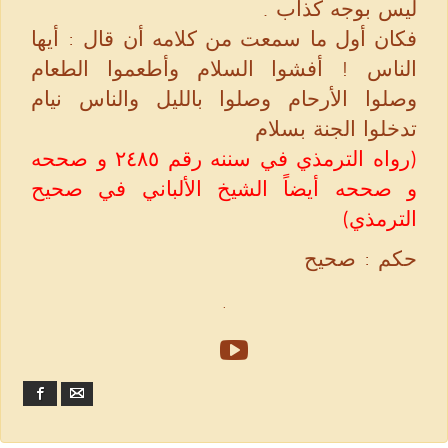
ليس بوجه كذاب .
فكان أول ما سمعت من كلامه أن قال : أيها
الناس ! أفشوا السلام وأطعموا الطعام
وصلوا الأرحام وصلوا بالليل والناس نيام
تدخلوا الجنة بسلام
(رواه الترمذي في سننه رقم ٢٤٨٥ و صححه
و صححه أيضاً الشيخ الألباني في صحيح
الترمذي)
حكم : صحيح
.
Facebook
Email