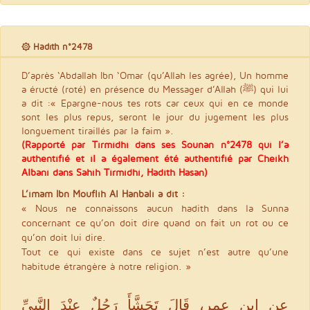
۞ Hadith n°2478
D’après ‘Abdallah Ibn ‘Omar (qu’Allah les agrée), Un homme
a éructé (roté) en présence du Messager d’Allah (ﷺ) qui lui
a dit :« Epargne-nous tes rots car ceux qui en ce monde
sont les plus repus, seront le jour du jugement les plus
longuement tiraillés par la faim ».
(Rapporté par Tirmidhi dans ses Sounan n°2478 qui l’a
authentifié et il a également été authentifié par Cheikh
Albani dans Sahih Tirmidhi, Hadith Hasan)
L’imam Ibn Mouflih Al Hanbali a dit :
« Nous ne connaissons aucun hadith dans la Sunna
concernant ce qu’on doit dire quand on fait un rot ou ce
qu’on doit lui dire.
Tout ce qui existe dans ce sujet n’est autre qu’une
habitude étrangère à notre religion. »
عن ابن عمر، قَالَ تَجَشَّأَ رَجُلٌ عِنْدَ النَّبِيِّ