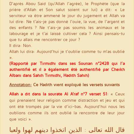
D’après Abou Said (qu’Allah l’agrée), le Prophète (que la
prière d’Allah et Son salut soient sur lui) a dit: « Le
serviteur va être ammené le jour du jugement et Allah va
lui dire: Ne t’ais-je pas donné l’ouie, la vue, de l’argent et
des enfants ? Ne t’ais-je pas soumis les animaux et le
labourage et je t’ai laissé cultiver cela ? Ainsi pensais-tu
que tu allais me rencontrer ce jour ?
Il dira: Non.
Allah lui dira: Aujourd’hui je t’oublie comme tu m’as oublié
».
(Rapporté par Tirmidhi dans ses Sounan n°2428 qui l’a
authentifié et il a également été authentifié par Cheikh
Albani dans Sahîh Tirmidhi, Hadith Sahîh)
Annotation:
Ce Hadith vient expliqué les versets suivants
Allah a dit dans la sourate Al A’raf n°7 verset 51
: « Ceux
qui prenaient leur religion comme distraction et jeu et qui
ont été trompés par la vie d’ici-bas. Aujourd’hui nous les
oublions comme ils ont oublié la rencontre de leur jour
que voici ».
قال الله تعالى : الذين اتخذوا دينهم لهوا ولعبا