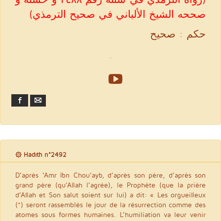
صححه الشيخ الألباني في صحيح الترمذي)
حكم : صحيح
.
Facebook
Email
۞ Hadith n°2492
D’après ‘Amr Ibn Chou’ayb, d’après son père, d’après son
grand père (qu’Allah l’agrée), le Prophète (que la prière
d’Allah et Son salut soient sur lui) a dit: « Les orgueilleux
(*) seront rassemblés le jour de la résurrection comme des
atomes sous formes humaines. L’humiliation va leur venir