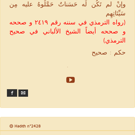
وإنْ لم تَكُن لَه حَسَناتٌ حَمَّلُوهُ عليه مِن
سَيِّئاتِهِم
(رواه الترمذي في سننه رقم ٢٤١٩ و صححه
و صححه أيضاً الشيخ الألباني في صحيح
الترمذي)
حكم : صحيح
.
Facebook
Email
۞ Hadith n°2428