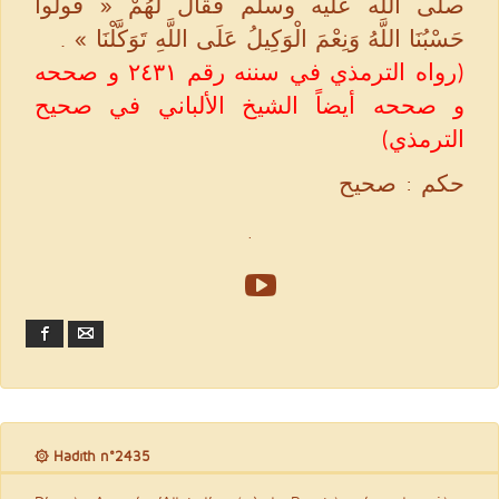
صلى الله عليه وسلم فَقَالَ لَهُمْ « قُولُوا
حَسْبُنَا اللَّهُ وَنِعْمَ الْوَكِيلُ عَلَى اللَّهِ تَوَكَّلْنَا ‏»‏ ‏.‏
(رواه الترمذي في سننه رقم ۲٤۳۱ و صححه
و صححه أيضاً الشيخ الألباني في صحيح
الترمذي)
حكم : صحيح
.
Facebook
Email
۞ Hadith n°2435