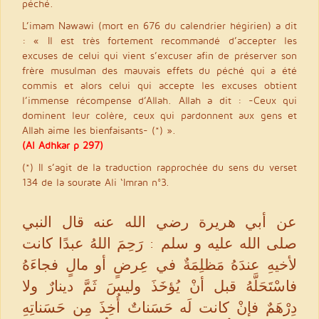
péché.
L’imam Nawawi (mort en 676 du calendrier hégirien) a dit
: « Il est très fortement recommandé d’accepter les
excuses de celui qui vient s’excuser afin de préserver son
frère musulman des mauvais effets du péché qui a été
commis et alors celui qui accepte les excuses obtient
l’immense récompense d’Allah. Allah a dit : -Ceux qui
dominent leur colère, ceux qui pardonnent aux gens et
Allah aime les bienfaisants- (*) ».
(Al Adhkar p 297)
(*) Il s’agit de la traduction rapprochée du sens du verset
134 de la sourate Ali ‘Imran n°3.
عن أبي هريرة رضي الله عنه قال النبي
صلى الله عليه و سلم : رَحِمَ اللهُ عبدًا كانت
لأخيهِ عندَهُ مَظلِمَةٌ في عِرضٍ أو مالٍ فجاءَهُ
فاسْتَحَلَّهُ قبل أنْ يُؤخَذَ وليسَ ثَمَّ دينارٌ ولا
دِرْهَمٌ فإنْ كانت لَه حَسَناتٌ أُخِذَ مِن حَسَناتِهِ