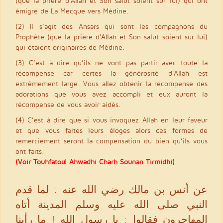
(que la prière d’Allah et Son salut soient sur lui) qui ont
émigré de La Mecque vers Médine.
(2) Il s’agit des Ansars qui sont les compagnons du
Prophète (que la prière d’Allah et Son salut soient sur lui)
qui étaient originaires de Médine.
(3) C’est à dire qu’ils ne vont pas partir avec toute la
récompense car certes la générosité d’Allah est
extrêmement large. Vous allez obtenir la récompense des
adorations que vous avez accompli et eux auront la
récompense de vous avoir aidés.
(4) C’est à dire que si vous invoquez Allah en leur faveur
et que vous faites leurs éloges alors ces formes de
remerciement seront la compensation du bien qu’ils vous
ont faits.
(Voir Touhfatoul Ahwadhi Charh Sounan Tirmidhi)
عن أنس بن مالك رضي الله عنه : لما قدم
النبي صلى الله عليه وسلم المدينة أتاه
المهاجرون فقالوا : يا رسول الله ! ما رأينا