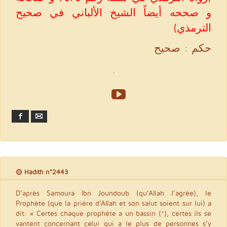
و صححه أيضاً الشيخ الألباني في صحيح
الترمذي)
حكم : صحيح
.
Facebook
Email
۞ Hadith n°2443
D’après Samoura Ibn Joundoub (qu’Allah l’agrée), le
Prophète (que la prière d’Allah et son salut soient sur lui) a
dit: « Certes chaque prophète a un bassin (*), certes ils se
vantent concernant celui qui a le plus de personnes s’y