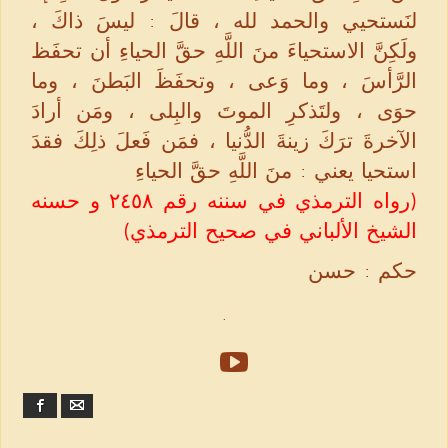
لنَستحيي والحمد لله ، قالَ : ليسَ ذاكَ ،
ولَكِنَّ الاستحياءَ منَ اللَّهِ حقَّ الحياءِ أن تحفَظ
الرَّأسَ ، وما وَعى ، وتحفَظَ البَطنَ ، وما
حوَى ، ولتَذكرِ الموتَ والبِلى ، ومَن أرادَ
الآخرةَ ترَكَ زينةَ الدُّنيا ، فمَن فَعلَ ذلِكَ فقدَ
استحيا يعني : منَ اللَّهِ حقَّ الحياءِ
(رواه الترمذي في سننه رقم ٢٤٥٨ و حسنه
الشيخ الألباني في صحيح الترمذي)
حكم : حسن
.
Facebook
Email