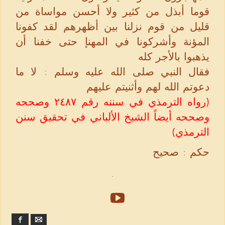
قوما أبذل من كثير ولا أحسن مواساة من
قليل من قوم نزلنا بين أظهرهم لقد كفونا
المؤنة وأشركونا في المهنإ حتى خفنا أن
يذهبوا بالأجر كله
فقال النبي صلى الله عليه وسلم : لا ما
دعوتم الله لهم وأثنيتم عليهم
(رواه الترمذي في سننه رقم ٢٤٨٧ وصححه
وصححه أيضاً الشيخ الألباني في تحقيق سنن
الترمذي)
حكم : صحيح
.
Facebook
Email