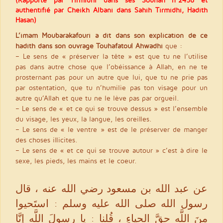
authentifié par Cheikh Albani dans Sahih Tirmidhi, Hadith
Hasan)
L’imam Moubarakafouri a dit dans son explication de ce
hadith dans son ouvrage Touhafatoul Ahwadhi
que :
– Le sens de « préserver la tête » est que tu ne l’utilise
pas dans autre chose que l’obéissance à Allah, en ne te
prosternant pas pour un autre que lui, que tu ne prie pas
par ostentation, que tu n’humilie pas ton visage pour un
autre qu’Allah et que tu ne le lève pas par orgueil.
– Le sens de « et ce qui se trouve dessus » est l’ensemble
du visage, les yeux, la langue, les oreilles.
– Le sens de « le ventre » est de le préserver de manger
des choses illicites.
– Le sens de « et ce qui se trouve autour » c’est à dire le
sexe, les pieds, les mains et le coeur.
عن عبد الله بن مسعود رضي الله عنه ، قال
رسول الله صلى الله عليه وسلم : استَحيوا
منَ اللَّهِ حقَّ الحياءِ ، قُلنا : يا رسولَ اللَّهِ إنَّا