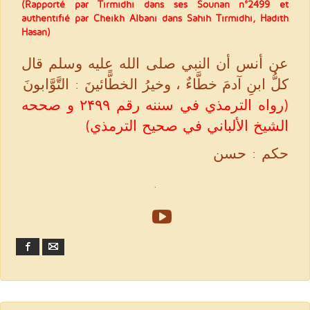
(Rapporté par Tirmidhi dans ses Sounan n°2499 et
authentifié par Cheikh Albani dans Sahîh Tirmidhi, Hadith
Hasan)
عن أنس أن النبي صلى الله عليه وسلم قال
كلُّ ابنِ آدمَ خطَّاءٌ ، وخيرُ الخطًّائينَ : التَّوَّابونَ
(رواه الترمذي في سننه رقم ۲۴۹۹ و صححه
الشيخ الألباني في صحيح الترمذي)
حكم : حسن
.
Facebook
Email