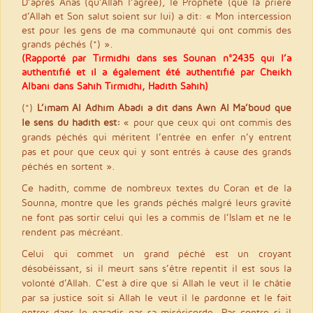
D’après Anas (qu’Allah l’agrée), le Prophète (que la prière
d’Allah et Son salut soient sur lui) a dit: « Mon intercession
est pour les gens de ma communauté qui ont commis des
grands péchés (*) ».
(Rapporté par Tirmidhi dans ses Sounan n°2435 qui l’a
authentifié et il a également été authentifié par Cheikh
Albani dans Sahîh Tirmidhi, Hadith Sahîh)
(*)
L’imam Al Adhim Abadi a dit dans Awn Al Ma’boud que
le sens du hadith est:
« pour que ceux qui ont commis des
grands péchés qui méritent l’entrée en enfer n’y entrent
pas et pour que ceux qui y sont entrés à cause des grands
péchés en sortent ».
Ce hadith, comme de nombreux textes du Coran et de la
Sounna, montre que les grands péchés malgré leurs gravité
ne font pas sortir celui qui les a commis de l’Islam et ne le
rendent pas mécréant.
Celui qui commet un grand péché est un croyant
désobéissant, si il meurt sans s’être repentit il est sous la
volonté d’Allah. C’est à dire que si Allah le veut il le châtie
par sa justice soit si Allah le veut il le pardonne et le fait
entrer dans le paradis par sa miséricorde. Par contre si il