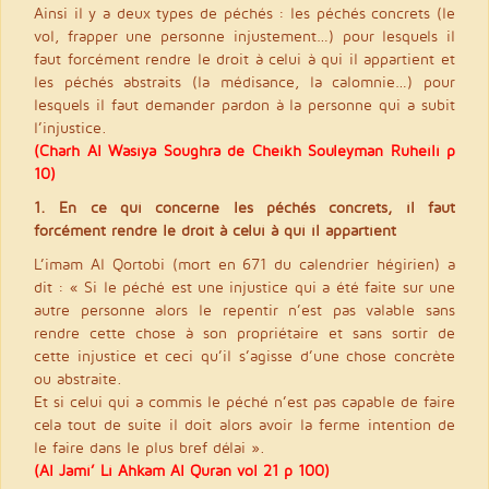
Ainsi il y a deux types de péchés : les péchés concrets (le
vol, frapper une personne injustement…) pour lesquels il
faut forcément rendre le droit à celui à qui il appartient et
les péchés abstraits (la médisance, la calomnie…) pour
lesquels il faut demander pardon à la personne qui a subit
l’injustice.
(Charh Al Wasiya Soughra de Cheikh Souleyman Ruheili p
10)
1. En ce qui concerne les péchés concrets, il faut
forcément rendre le droit à celui à qui il appartient
L’imam Al Qortobi (mort en 671 du calendrier hégirien) a
dit : « Si le péché est une injustice qui a été faite sur une
autre personne alors le repentir n’est pas valable sans
rendre cette chose à son propriétaire et sans sortir de
cette injustice et ceci qu’il s’agisse d’une chose concrète
ou abstraite.
Et si celui qui a commis le péché n’est pas capable de faire
cela tout de suite il doit alors avoir la ferme intention de
le faire dans le plus bref délai ».
(Al Jami’ Li Ahkam Al Quran vol 21 p 100)