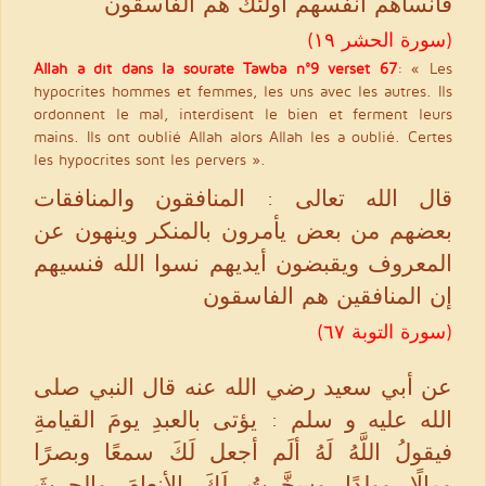
فأنساهم أنفسهم أولئك هم الفاسقون
(سورة الحشر ١٩)
Allah a dit dans la sourate Tawba n°9 verset 67
: « Les
hypocrites hommes et femmes, les uns avec les autres. Ils
ordonnent le mal, interdisent le bien et ferment leurs
mains. Ils ont oublié Allah alors Allah les a oublié. Certes
les hypocrites sont les pervers ».
قال الله تعالى : المنافقون والمنافقات
بعضهم من بعض يأمرون بالمنكر وينهون عن
المعروف ويقبضون أيديهم نسوا الله فنسيهم
إن المنافقين هم الفاسقون
(سورة التوبة ٦٧)
عن أبي سعيد رضي الله عنه قال النبي صلى
الله عليه و سلم : يؤتى بالعبدِ يومَ القيامةِ
فيقولُ اللَّهُ لَهُ ألَم أجعل لَكَ سمعًا وبصرًا
ومالًا وولدًا وسخَّرتُ لَكَ الأنعامَ والحرثَ