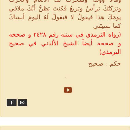
وترَكتُكَ ترأسُ وتربعُ فَكنتَ تظنُّ أنَّكَ ملاقي
يومَكَ هذا فيقولُ لا فيقولُ لَهُ اليومَ أنساكَ
كما نسيتَني
(رواه الترمذي في سننه رقم ٢٤٢٨ و صححه
و صححه أيضاً الشيخ الألباني في صحيح
الترمذي)
حكم : صحيح
.
Facebook
Email