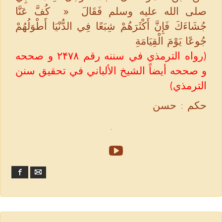
صلى الله عليه وسلم فَقَالَ ‏ « ‏ كُفَّ عَنَّا
جُشَاءَكَ فَإِنَّ أَكْثَرَهُمْ شِبَعًا فِي الدُّنْيَا أَطْوَلُهُمْ
جُوعًا يَوْمَ الْقِيَامَةِ ‏
(رواه الترمذي في سننه رقم ۲۴۷۸ و صححه
و صححه أيضاً الشيخ الألباني في تحقيق سنن
الترمذي)
حكم : حسن
.
Facebook
Email