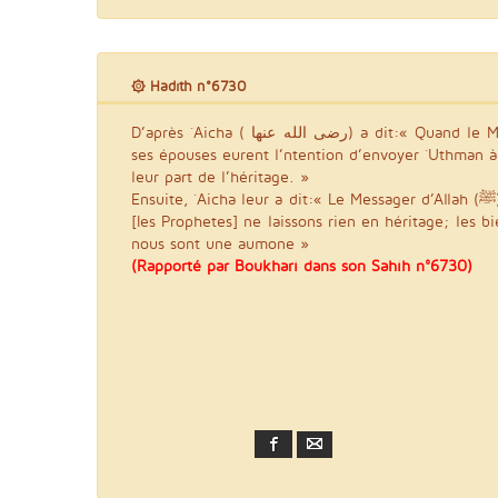
۞ Hadith n°6730
D’après `Aicha ( رضى الله عنها) a dit:« Quand le Messager d’Allah (ﷺ) est mort,
ses épouses eurent l’ntention d’envoyer `Uthman 
leur part de l’héritage. »
Ensuite, `Aicha leur a dit:« Le Messager d’Allah (ﷺ) n’a-t-il pas dit ceci:: « Nous
[Ies Prophetes] ne laissons rien en héritage; les b
nous sont une aumone »
(Rapporté par Boukhari dans son Sahih n°6730)
Facebook
Email