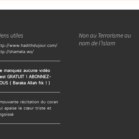
iens utiles
Non au Terrorisme au
nom de l’Islam
ttp://www.hadithdujour.com/
ttp://shamela.ws/
e manquez aucune vidéo
'est GRATUIT ! ABONNEZ-
OUS ( Baraka Allah fik ! )
mouvante récitation du coran
ui apaise le cœur triste et
ngoissé