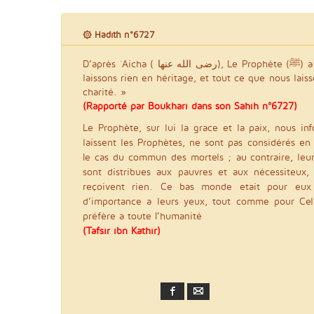
۞ Hadith n°6727
D’après `Aicha ( رضى الله عنها), Le Prophète (ﷺ) a dit: «Nous [Ies Prophètes] ne
laissons rien en héritage, et tout ce que nous lais
charité. »
(Rapporté par Boukhari dans son Sahih n°6727)
Le Prophète, sur lui la grace et la paix, nous in
laissent les Prophètes, ne sont pas considérés en
Ie cas du commun des mortels ; au contraire, leu
sont distribues aux pauvres et aux nécessiteux,
reçoivent rien. Ce bas monde etait pour eux i
d’importance a leurs yeux, tout comme pour Celu
préfère a toute I’humanité
(Tafsir ibn Kathir)
Facebook
Email