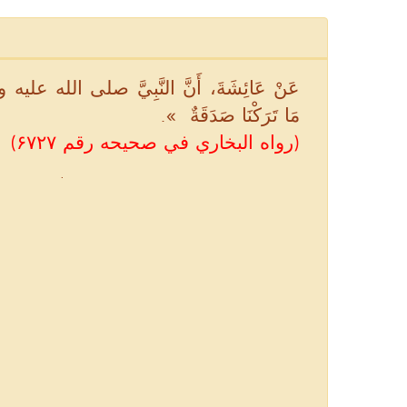
عَنْ عَائِشَةَ، أَنَّ النَّبِيَّ صلى الله عليه و
مَا تَرَكْنَا صَدَقَةٌ ‏ »‏‏.
(رواه البخاري في صحيحه رقم ۶۷۲۷)
.