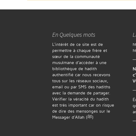
En Quelques mots
L
L'intérêt de ce site est de
h
permettre à chaque frère et
h
sœur de la communauté
musulmane d'accéder à une
bibliothèque de hadith
N
authentifié car nous recevons
c
tous sur les réseaux sociaux,
V
email ou par SMS des hadiths
avec la demande de partager.
Vérifier la véracité du hadith
É
est très important car on risque
q
de dire des mensonges sur le
a
Messager d'Allah (ﷺ)