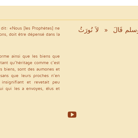
سلم قَالَ ‏ « ‏ لاَ نُورَثُ
sons, doit être dépensé dans la
forme ainsi que les biens que
 tant qu’héritage comme c’est
rs biens, sont des aumones et
 sans que leurs proches n’en
nsignifiant et revetait peu
i qui les a envoyes, élus et