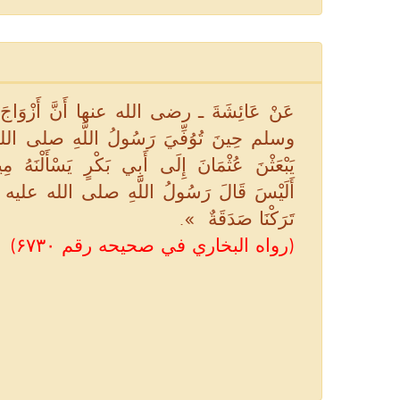
عَنْ عَائِشَةَ ـ رضى الله عنها أَنَّ أَزْوَاجَ
وسلم حِينَ تُوُفِّيَ رَسُولُ اللَّهِ صلى الل
يَبْعَثْنَ عُثْمَانَ إِلَى أَبِي بَكْرٍ يَسْأَلْنَهُ مِير
أَلَيْسَ قَالَ رَسُولُ اللَّهِ صلى الله عليه 
تَرَكْنَا صَدَقَةٌ ‏ »‏‏.‏
(رواه البخاري في صحيحه رقم ۶۷۳۰)