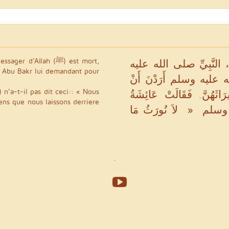
، النَّبِيِّ صلى الله عليه
à Abu Bakr lui demandant pour
ه عليه وسلم أَرَدْنَ أَنْ
َاثَهُنَّ‏.‏ فَقَالَتْ عَائِشَةُ
iens que nous laissons derriere
وسلم ‏ « ‏ لاَ نُورَثُ مَا
.