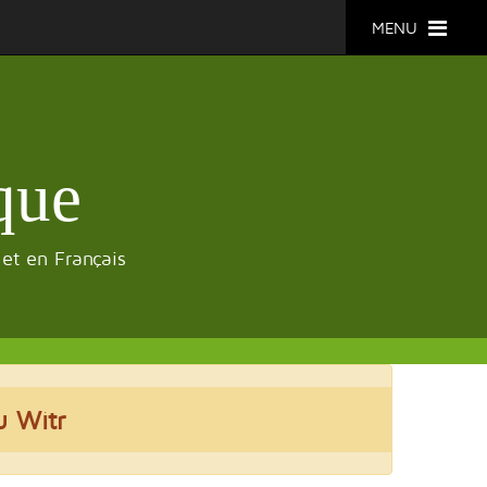
MENU
que
 et en Français
u Witr