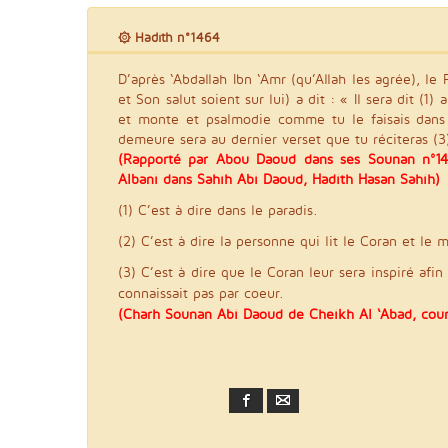
۞ Hadith n°1464
D’après ‘Abdallah Ibn ‘Amr (qu’Allah les agrée), le 
et Son salut soient sur lui) a dit : « Il sera dit (1)
et monte et psalmodie comme tu le faisais dans l
demeure sera au dernier verset que tu réciteras (3
(Rapporté par Abou Daoud dans ses Sounan n°14
Albani dans Sahîh Abi Daoud, Hadith Hasan Sahih)
(1) C’est à dire dans le paradis.
(2) C’est à dire la personne qui lit le Coran et le 
(3) C’est à dire que le Coran leur sera inspiré afin
connaissait pas par coeur.
(Charh Sounan Abi Daoud de Cheikh Al ‘Abad, cour
Facebook
Email