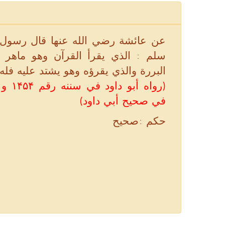
عن عائشة رضي الله عنها قال رسول ا
سلم : الذي يقرأ القرآن وهو ماهر ب
البررة والذي يقرؤه وهو يشتد عليه فله
رواه أ
في صحيح أبي داود)
حكم :صحيح