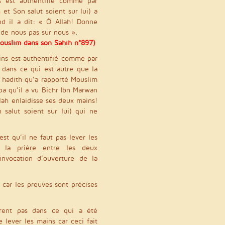
ns est authentifié comme par
et Son salut soient sur lui) a
d il a dit: « Ô Allah! Donne
r de nous pas sur nous ».
Mouslim dans son Sahih n°897)
ains est authentifié comme par
 dans ce qui est autre que la
hadith qu’a rapporté Mouslim
a qu’il a vu Bichr Ibn Marwan
llah enlaidisse ses deux mains!
 salut soient sur lui) qui ne
st qu’il ne faut pas lever les
 la prière entre les deux
invocation d’ouverture de la
 car les preuves sont précises
rent pas dans ce qui a été
 lever les mains car ceci fait