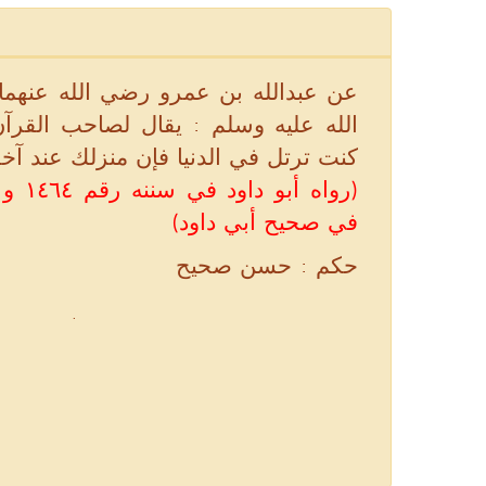
عن عبدالله بن عمرو رضي الله عنهما
الله عليه وسلم : يقال لصاحب القرآن
كنت ترتل في الدنيا فإن منزلك عند آخر
رواه أ
في صحيح أبي داود)
حكم : حسن صحيح
.