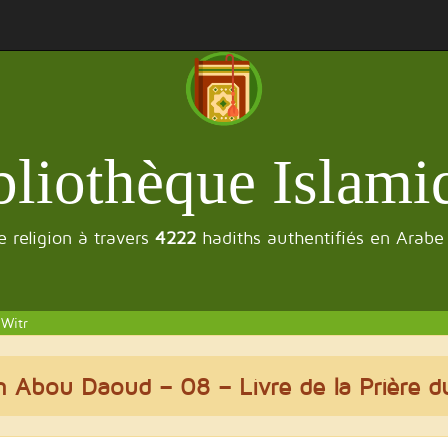
bliothèque Islami
 religion à travers
4222
hadiths authentifiés en Arabe
 Witr
n Abou Daoud
– 08 – Livre de la Prière d