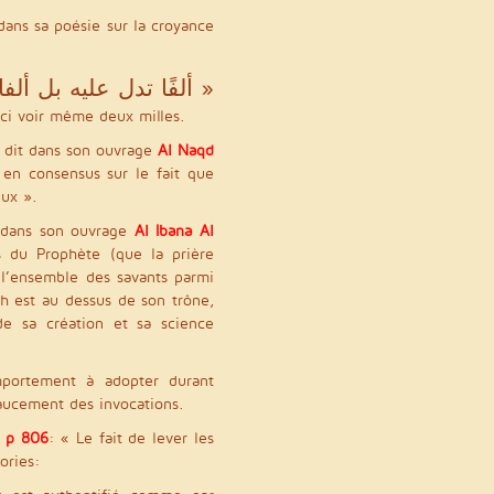
dans sa poésie sur la croyance
« ألفًا تدل عليه بل ألفان »
ceci voir même deux milles.
 dit dans son ouvrage
Al Naqd
en consensus sur le fait que
eux ».
t dans son ouvrage
Al Ibana Al
 du Prophète (que la prière
et l’ensemble des savants parmi
ah est au dessus de son trône,
 de sa création et sa science
mportement à adopter durant
xaucement des invocations.
1 p 806
: « Le fait de lever les
ories: