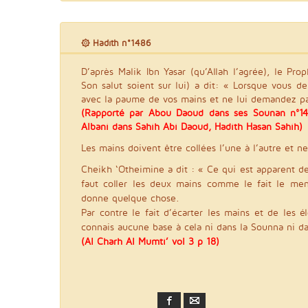
۞ Hadith n°1486
D’après Malik Ibn Yasar (qu’Allah l’agrée), le Prop
Son salut soient sur lui) a dit: « Lorsque vous 
avec la paume de vos mains et ne lui demandez pa
(Rapporté par Abou Daoud dans ses Sounan n°14
Albani dans Sahih Abi Daoud, Hadith Hasan Sahih)
Les mains doivent être collées l’une à l’autre et n
Cheikh ‘Otheimine a dit : « Ce qui est apparent des
faut coller les deux mains comme le fait le me
donne quelque chose.
Par contre le fait d’écarter les mains et de les él
connais aucune base à cela ni dans la Sounna ni da
(Al Charh Al Mumti’ vol 3 p 18)
Facebook
Email