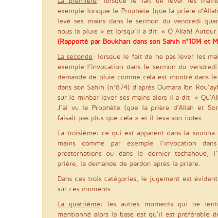
La première
: lorsque le fait de lever les mai
exemple lorsque le Prophète (que la prière d’Allah 
levé ses mains dans le sermon du vendredi quan
nous la pluie » et lorsqu’il a dit: « Ô Allah! Autou
(Rapporté par Boukhari dans son Sahih n°1014 et 
La seconde
: lorsque le fait de ne pas lever les m
exemple l’invocation dans le sermon du vendredi
demande de pluie comme cela est montré dans le 
dans son Sahih (n°874) d’après Oumara Ibn Rou’ayb
sur le minbar lever ses mains alors il a dit: « Qu’A
J’ai vu le Prophète (que la prière d’Allah et Son
faisait pas plus que cela » et il leva son index.
La troisième
: ce qui est apparent dans la sounna e
mains comme par exemple l’invocation dans
prosternations ou dans le dernier tachahoud, l’
prière, la demande de pardon après la prière.
Dans ces trois catégories, le jugement est évident
sur ces moments.
La quatrième
: les autres moments qui ne rent
mentionné alors la base est qu’il est préférable de