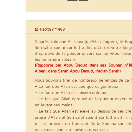
۞ Hadith n°1488
D’après Salmane Al Farisi (qu’Allah l’agrée), le Pro
Son salut soient sur lui) a dit: « Certes votre Sei
il éprouve de la pudeur envers son serviteur lorsqu
les lui rendre vides ».
(Rapporté par Abou Daoud dans ses Sounan n°14
Albani dans Sahîh Abou Daoud, Hadith Sahih)
Nous pouvons tirer de nombreux bénéfices de ce h
– Le fait que Allah est pudique et généreux
– Le fait que Allah est miséricordieux
– Le fait que Allah éprouve de la pudeur envers son
en levant ses mains
– Le fait que Allah est élevé au dessus de ses cré
prière d’Allah et Son salut soient sur lui) a dit: « l
». Les preuves du Coran et de la Sounna sur cel
musulmans sont en consensus sur cela.