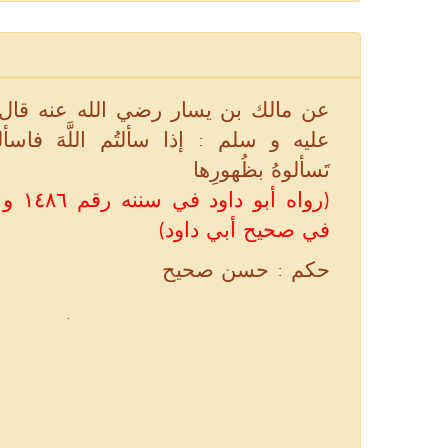
عن مالك بن يسار رضي الله عنه قال 
عليه و سلم : إذا سألتُم اللَّهَ فاسألوهُ
تَسألوهُ بظُهورِها
رواه أ
في صحيح أبي داود)
حكم : حسن صحيح
.