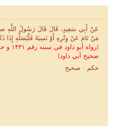
عَنْ أَبِي سَعِيدٍ، قَالَ قَالَ رَسُولُ اللَّ
مَنْ نَامَ عَنْ وِتْرِهِ أَوْ نَسِيَهُ فَلْيُصَلِّهِ إِذَا ذَكَر
رواه أبو د
صحيح أبي داود)
حكم : صحيح
.