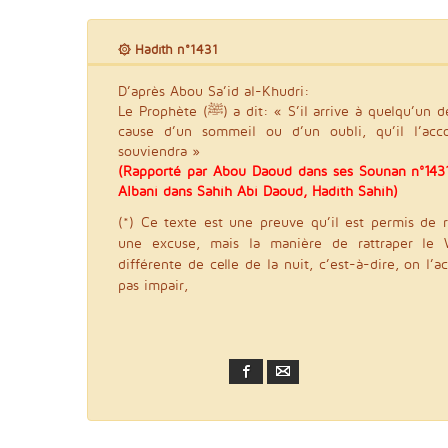
۞ Hadith n°1431
D’après Abou Sa’id al-Khudri:
Le Prophète (ﷺ) a dit: « S’il arrive à quelqu’un de manquer la prière du Witr à
cause d’un sommeil ou d’un oubli, qu’il l’acc
souviendra »
(Rapporté par Abou Daoud dans ses Sounan n°1431
Albani dans Sahih Abi Daoud, Hadith Sahih)
(*) Ce texte est une preuve qu’il est permis de r
une excuse, mais la manière de rattraper le 
différente de celle de la nuit, c’est-à-dire, on l’
pas impair,
Facebook
Email