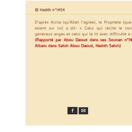
۞ Hadith n°1454
D’après Aicha (qu’Allah l’agrée), le Prophète (que 
soient sur lui) a dit: « Celui qui récite le co
généreux anges et celui qui le lit avec difficulté
(Rapporté par Abou Daoud dans ses Sounan n°14
Albani dans Sahih Abou Daoud, Hadith Sahîh)
Facebook
Email