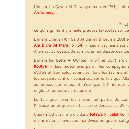
L’imam Ibn Qayim Al Djawziya (mort en 751) a dit 
An Nouniya
:
ce qui signifie il y a mille preuves textuelles sur 
L’imam Othman Ibn Said Al Darimi (mort en 280) a
Ala Bichr Al Marisi p 154
: « Les musulmans sont 
Allah est au dessus de son trône, au dessus des ci
L’imam Ibn Batta Al Oukbari (mort en 387) a di
Koubra
: « Les musulmans parmi les compagnons
d’Allah et Son salut soient sur lui), les tabi’ins 
les croyants sont en consensus sur le fait que All
au dessus des cieux, il n’est pas à l’intérieur
englobe toutes ses créatures ».
Le fait que lever les mains fait partie du co
l’invocation et que cela fait partie des causes d’e
Cheikh Otheimine a dit dans
Fatawa Fi Salat vol 
mains durant l’invocation se divise en quatre catég