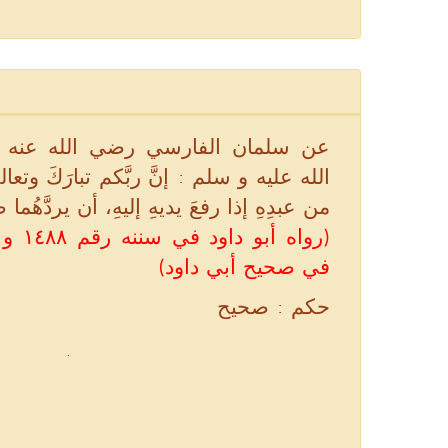
عن سلمان الفارسي رضي الله عنه 
الله عليه و سلم : إنَّ ربَّكم تبارَكَ وتع
من عبدِهِ إذا رفعَ يديهِ إليهِ، أن يردَّهُما ص
رواه أ
في صحيح أبي داود)
حكم : صحيح
.