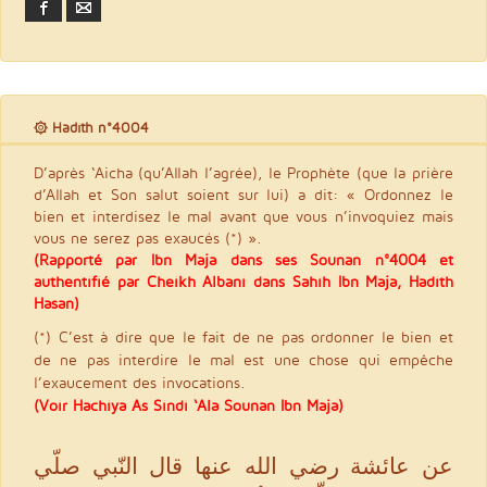
Facebook
Email
۞ Hadith n°4004
D’après ‘Aicha (qu’Allah l’agrée), le Prophète (que la prière
d’Allah et Son salut soient sur lui) a dit: « Ordonnez le
bien et interdisez le mal avant que vous n’invoquiez mais
vous ne serez pas exaucés (*) ».
(Rapporté par Ibn Maja dans ses Sounan n°4004 et
authentifié par Cheikh Albani dans Sahîh Ibn Maja, Hadith
Hasan)
(*) C’est à dire que le fait de ne pas ordonner le bien et
de ne pas interdire le mal est une chose qui empêche
l’exaucement des invocations.
(Voir Hachiya As Sindi ‘Ala Sounan Ibn Maja)
عن عائشة رضي الله عنها قال النّبي صلّي