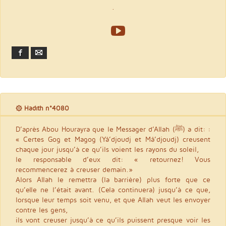
.
Facebook
Email
۞ Hadith n°4080
D’après Abou Hourayra que le Messager d’Allah (ﷺ) a dit: :
« Certes Gog et Magog (Yâ’djoudj et Mâ’djoudj) creusent
chaque jour jusqu’à ce qu’ils voient les rayons du soleil,
le responsable d’eux dit: « retournez! Vous
recommencerez à creuser demain.»
Alors Allah le remettra (la barrière) plus forte que ce
qu’elle ne l’était avant. (Cela continuera) jusqu’à ce que,
lorsque leur temps soit venu, et que Allah veut les envoyer
contre les gens,
ils vont creuser jusqu’à ce qu’ils puissent presque voir les