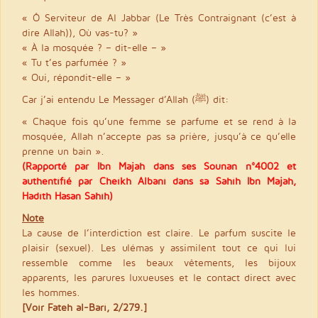
« Ô Serviteur de Al Jabbar (Le Très Contraignant (c’est à
dire Allah)), Où vas-tu? »
« À la mosquée ? – dit-elle – »
« Tu t’es parfumée ? »
« Oui, répondit-elle – »
Car j’ai entendu Le Messager d’Allah (ﷺ) dit:
« Chaque fois qu’une femme se parfume et se rend à la
mosquée, Allah n’accepte pas sa prière, jusqu’à ce qu’elle
prenne un bain ».
(Rapporté par Ibn Majah dans ses Sounan n°4002 et
authentifié par Cheikh Albani dans sa Sahih Ibn Majah,
Hadith Hasan Sahîh)
Note
La cause de l’interdiction est claire. Le parfum suscite le
plaisir (sexuel). Les ulémas y assimilent tout ce qui lui
ressemble comme les beaux vêtements, les bijoux
apparents, les parures luxueuses et le contact direct avec
les hommes.
[Voir Fateh al-Bari, 2/279.]