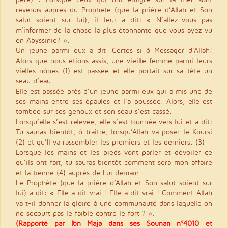
revenus auprès du Prophète (que la prière d’Allah et Son
salut soient sur lui), il leur a dit: « N’allez-vous pas
m’informer de la chose la plus étonnante que vous ayez vu
en Abyssinie? ».
Un jeune parmi eux a dit: Certes si ô Messager d’Allah!
Alors que nous étions assis, une vieille femme parmi leurs
vielles nônes (1) est passée et elle portait sur sa tête un
seau d’eau.
Elle est passée près d’un jeune parmi eux qui a mis une de
ses mains entre ses épaules et l’a poussée. Alors, elle est
tombée sur ses genoux et son seau s’est cassé.
Lorsqu’elle s’est relevée, elle s’est tournée vers lui et a dit:
Tu sauras bientôt, ô traitre, lorsqu’Allah va poser le Koursi
(2) et qu’Il va rassembler les premiers et les derniers. (3)
Lorsque les mains et les pieds vont parler et dévoiler ce
qu’ils ont fait, tu sauras bientôt comment sera mon affaire
et la tienne (4) auprès de Lui demain.
Le Prophète (que la prière d’Allah et Son salut soient sur
lui) a dit: « Elle a dit vrai ! Elle a dit vrai ! Comment Allah
va t-il donner la gloire à une communauté dans laquelle on
ne secourt pas le faible contre le fort ? ».
(Rapporté par Ibn Maja dans ses Sounan n°4010 et