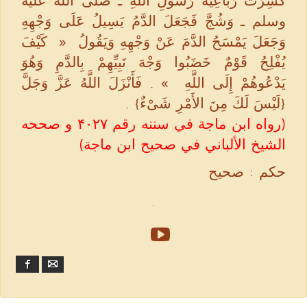
كُسِرَتْ رَبَاعِيَةُ رَسُولِ اللَّهِ ـ صلى الله عليه
وسلم ـ وَشُجَّ فَجَعَلَ الدَّمُ يَسِيلُ عَلَى وَجْهِهِ
وَجَعَلَ يَمْسَحُ الدَّمَ عَنْ وَجْهِهِ وَيَقُولُ ‏ « ‏ كَيْفَ
يُفْلِحُ قَوْمٌ خَضَبُوا وَجْهَ نَبِيِّهِمْ بِالدَّمِ وَهُوَ
يَدْعُوهُمْ إِلَى اللَّهِ ‏ »‏ ‏.‏ فَأَنْزَلَ اللَّهُ عَزَّ وَجَلَّ
‏{لَيْسَ لَكَ مِنَ الأَمْرِ شَىْءٌ}‏ ‏.‏
(رواه ابن ماجة في سننه رقم ۴۰۲۷ و صححه
الشيخ الألباني في صحيح ابن ماجة)
حكم : صحيح
.
Facebook
Email