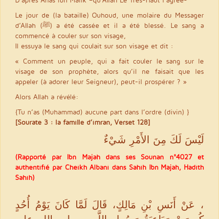
Le jour de (la bataille) Ouhoud, une molaire du Messager
d’Allah (ﷺ) a été cassée et il a été blessé. Le sang a
commencé à couler sur son visage,
Il essuya le sang qui coulait sur son visage et dit :
« Comment un peuple, qui a fait couler le sang sur le
visage de son prophète, alors qu’il ne faisait que les
appeler (à adorer leur Seigneur), peut-il prospérer ? »
Alors Allah a révélé:
{Tu n’as (Muhammad) aucune part dans l’ordre (divin) }
[Sourate 3 : la famille d’imran, Verset 128]
لَيْسَ لَكَ مِنَ الأَمْرِ شَيْءٌ
(Rapporté par Ibn Majah dans ses Sounan n°4027 et
authentifié par Cheikh Albani dans Sahîh Ibn Majah, Hadith
Sahîh)
، عَنْ أَنَسِ بْنِ مَالِكٍ، قَالَ لَمَّا كَانَ يَوْمُ أُحُدٍ