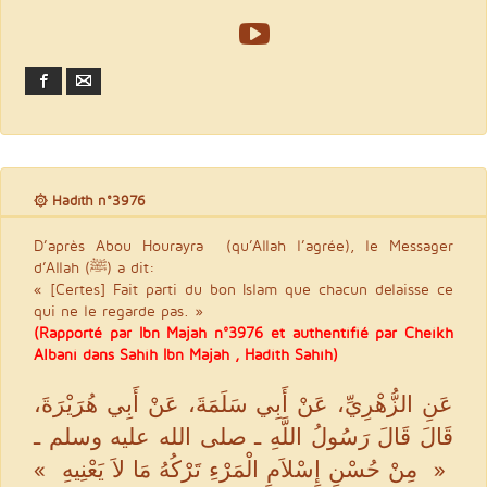
Facebook
Email
۞ Hadith n°3976
D’après Abou Hourayra (qu’Allah l’agrée), le Messager
d’Allah (ﷺ) a dit:
« [Certes] Fait parti du bon Islam que chacun delaisse ce
qui ne le regarde pas. »
(Rapporté par Ibn Majah n°3976 et authentifié par Cheikh
Albani dans Sahih Ibn Majah , Hadith Sahîh)
عَنِ الزُّهْرِيِّ، عَنْ أَبِي سَلَمَةَ، عَنْ أَبِي هُرَيْرَةَ،
قَالَ قَالَ رَسُولُ اللَّهِ ـ صلى الله عليه وسلم ـ
‏ « ‏ مِنْ حُسْنِ إِسْلاَمِ الْمَرْءِ تَرْكُهُ مَا لاَ يَعْنِيهِ ‏ »‏