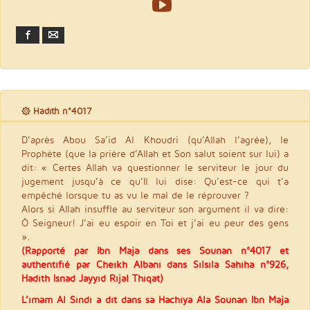
Facebook
Email
۞ Hadith n°4017
D’après Abou Sa’id Al Khoudri (qu’Allah l’agrée), le
Prophète (que la prière d’Allah et Son salut soient sur lui) a
dit: « Certes Allah va questionner le serviteur le jour du
jugement jusqu’à ce qu’Il lui dise: Qu’est-ce qui t’a
empêché lorsque tu as vu le mal de le réprouver ?
Alors si Allah insuffle au serviteur son argument il va dire:
Ô Seigneur! J’ai eu espoir en Toi et j’ai eu peur des gens
».
(Rapporté par Ibn Maja dans ses Sounan n°4017 et
authentifié par Cheikh Albani dans Silsila Sahiha n°926,
Hadith Isnad Jayyid Rijal Thiqat)
L’imam Al Sindi a dit dans sa Hachiya Ala Sounan Ibn Maja