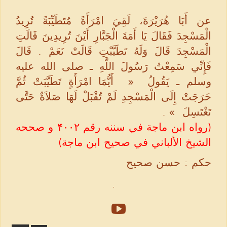
عن أَبَا هُرَيْرَةَ، لَقِيَ امْرَأَةً مُتَطَيِّبَةً تُرِيدُ
الْمَسْجِدَ فَقَالَ يَا أَمَةَ الْجَبَّارِ أَيْنَ تُرِيدِينَ قَالَتِ
الْمَسْجِدَ قَالَ وَلَهُ تَطَيَّبْتِ قَالَتْ نَعَمْ ‏.‏ قَالَ
فَإِنِّي سَمِعْتُ رَسُولَ اللَّهِ ـ صلى الله عليه
وسلم ـ يَقُولُ ‏ « ‏ أَيُّمَا امْرَأَةٍ تَطَيَّبَتْ ثُمَّ
خَرَجَتْ إِلَى الْمَسْجِدِ لَمْ تُقْبَلْ لَهَا صَلاَةٌ حَتَّى
تَغْتَسِلَ ‏ »‏ ‏.‏
(رواه ابن ماجة في سننه رقم ۴۰۰۲ و صححه
الشيخ الألباني في صحيح ابن ماجة)
حكم : حسن صحيح
.