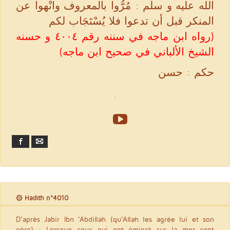
الله عليه و سلّم : مُرُّوا بالمعروف وانْهوا عن
المنكر قبل أن تدعوا فلا يُسْتَجَاب لكم
(رواه ابن ماجه في سننه رقم ٤٠٠٤ و حسنه
الشيخ الألباني في صحيح ابن ماجه)
حكم : حسن
.
Facebook
Email
۞ Hadith n°4010
D’après Jabir Ibn ‘Abdillah (qu’Allah les agrée lui et son
père) : Lorsque ceux qui ont émigré sur la mer sont