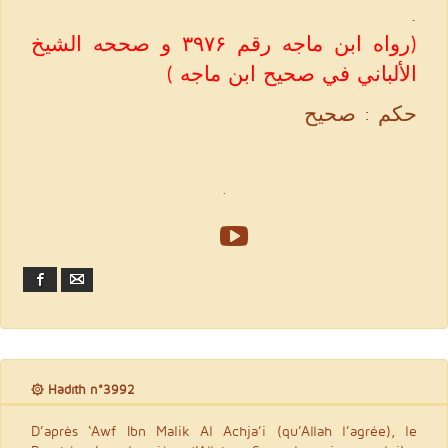
‏.‏
(رواه ابن ماجه رقم ۳۹۷۶ و صححه الشيخ
الألباني في صحيح ابن ماجه )
حكم : صحيح
.
Facebook
Email
۞ Hadith n°3992
D’après ‘Awf Ibn Malik Al Achja’i (qu’Allah l’agrée), le