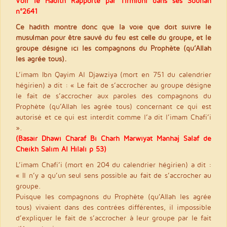
Voir le Hadith Rapporté par Tirmidhi dans ses Sounan
n°2641
Ce hadith montre donc que la voie que doit suivre le
musulman pour être sauvé du feu est celle du groupe, et le
groupe désigne ici les compagnons du Prophète (qu’Allah
les agrée tous).
L’imam Ibn Qayim Al Djawziya (mort en 751 du calendrier
hégirien) a dit : « Le fait de s’accrocher au groupe désigne
le fait de s’accrocher aux paroles des compagnons du
Prophète (qu’Allah les agrée tous) concernant ce qui est
autorisé et ce qui est interdit comme l’a dit l’imam Chafi’i
».
(Basair Dhawi Charaf Bi Charh Marwiyat Manhaj Salaf de
Cheikh Salim Al Hilali p 53)
L’imam Chafi’i (mort en 204 du calendrier hégirien) a dit :
« Il n’y a qu’un seul sens possible au fait de s’accrocher au
groupe.
Puisque les compagnons du Prophète (qu’Allah les agrée
tous) vivaient dans des contrées différentes, il impossible
d’expliquer le fait de s’accrocher à leur groupe par le fait