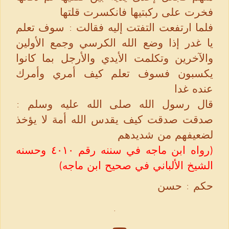
فخرت على ركبتيها فانكسرت قلتها
فلما ارتفعت التفتت إليه فقالت : سوف تعلم
يا غدر إذا وضع الله الكرسي وجمع الأولين
والآخرين وتكلمت الأيدي والأرجل بما كانوا
يكسبون فسوف تعلم كيف أمري وأمرك
عنده غدا
قال رسول الله صلى الله عليه وسلم :
صدقت صدقت كيف يقدس الله أمة لا يؤخذ
لضعيفهم من شديدهم
(رواه ابن ماجه في سننه رقم ٤٠١٠ وحسنه
الشيخ الألباني في صحيح ابن ماجه)
حكم : حسن
.