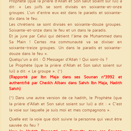
Prophète (que la prière d’Allah et Son salut soient sur lui) a
dit: « Les juifs se sont divisés en soixante-et-onze
groupes. L’un d’entre eux est dans le paradis et soixante-
dix dans le feu.
Les chrétiens se sont divisés en soixante-douze groupes.
Soixante-et-onze dans le feu et un dans le paradis.
Et je jure par Celui qui détient l’âme de Muhammed dans
Sa Main ! Certes ma communauté va se diviser en
soixante-treize groupes. Un dans le paradis et soixante-
douze dans le feu ».
Quelqu’un a dit : Ô Messager d’Allah ! Qui sont-ils ?
Le Prophète (que la prière d’Allah et Son salut soient sur
lui) a dit: « Le groupe ». (*)
(Rapporté par Ibn Maja dans ses Sounan n°3992 et
authentifié par Cheikh Albani dans Sahih Ibn Maja, Hadith
Sahih)
(*) Dans une autre version de ce hadith, le Prophète (que
la prière d’Allah et Son salut soient sur lui) a dit : « C’est
la voie sur laquelle je suis moi et mes compagnons ».
Quelle est la voie que doit suivre la personne qui veut être
sauvée du feu ?