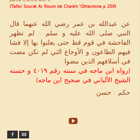
(Tefsir Sourat Ar Roum de Cheikh ‘Otheimine p 259)
عن عبدالله بن عمر رضي الله عنهما قال
النبي صلى الله عليه و سلم : لم تظهر
الفاحشة في قوم قط حتى يعلنوا بها إلا فشا
فيهم الطاعون و الأوجاع التي لم تكن مضت
في أسلافهم الذين مضوا
(رواه ابن ماجه في سننه رقم ٤٠١٩ و حسنه
الشيخ الألباني في صحيح ابن ماجه)
حكم : حسن
.
Facebook
Email