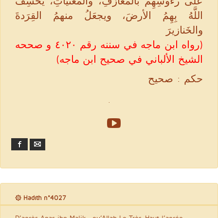
علَى رءوسِهِم بالمعازفِ، والمغنِّياتِ، يخسِفُ
اللَّهُ بِهِمُ الأرضَ، ويجعَلُ منهمُ القِرَدةَ
والخَنازيرَ
(رواه ابن ماجه في سننه رقم ٤٠٢٠ و صححه
الشيخ الألباني في صحيح ابن ماجه)
حكم : صحيح
.
Facebook
Email
۞ Hadith n°4027
D’après Anas ibn Malik –qu’Allah Le Très-Haut l’agrée-