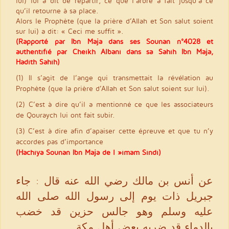
lui) lui a dit de repartir, ce que l’arbre a fait jusqu’à ce
qu’il retourne à sa place.
Alors le Prophète (que la prière d’Allah et Son salut soient
sur lui) a dit: « Ceci me suffit ».
(Rapporté par Ibn Maja dans ses Sounan n°4028 et
authentifié par Cheikh Albani dans sa Sahih Ibn Maja,
Hadith Sahih)
(1) Il s’agit de l’ange qui transmettait la révélation au
Prophète (que la prière d’Allah et Son salut soient sur lui).
(2) C’est à dire qu’il a mentionné ce que les associateurs
de Qouraych lui ont fait subir.
(3) C’est à dire afin d’apaiser cette épreuve et que tu n’y
accordes pas d’importance
(Hachiya Sounan Ibn Maja de l »imam Sindi)
عن أنس بن مالك رضي الله عنه قال : جاء
جبريل ذات يوم إلى رسول الله صلى الله
عليه وسلم وهو جالس حزين قد خضب
بالدماء قد ضربه بعض أهل مكة