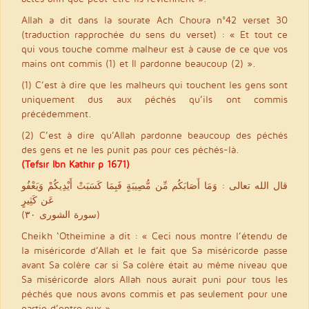
Allah a dit dans la sourate Ach Choura n°42 verset 30
(traduction rapprochée du sens du verset) : « Et tout ce
qui vous touche comme malheur est à cause de ce que vos
mains ont commis (1) et Il pardonne beaucoup (2) ».
(1) C’est à dire que les malheurs qui touchent les gens sont
uniquement dus aux péchés qu’ils ont commis
précédemment.
(2) C’est à dire qu’Allah pardonne beaucoup des péchés
des gens et ne les punit pas pour ces péchés-là.
(Tefsir Ibn Kathir p 1671)
قال الله تعالى : وَمَا أَصَابَكُم مِّن مُّصِيبَةٍ فَبِمَا كَسَبَتْ أَيْدِيكُمْ وَيَعْفُو
عَن كَثِيرٍ
(سورة الشورى ٣٠)
Cheikh ‘Otheimine a dit : « Ceci nous montre l’étendu de
la miséricorde d’Allah et le fait que Sa miséricorde passe
avant Sa colère car si Sa colère était au même niveau que
Sa miséricorde alors Allah nous aurait puni pour tous les
péchés que nous avons commis et pas seulement pour une
partie d’entre eux ».