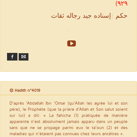
۹۲۹)
حكم :إسناده جيد رجاله ثقات
.
Facebook
Email
۞ Hadith n°4019
D’après ‘Abdallah Ibn ‘Omar (qu’Allah les agrée lui et son
père), le Prophète (que la prière d’Allah et Son salut soient
sur lui) a dit: « La fahicha (1) pratiquée de manière
apparente n’est absolument jamais apparu dans un peuple
sans que ne se propage parmi eux le ta’oun (2) et des
maladies qui n’étaient pas connues chez leurs ancêtres ».